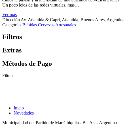
Un poco lejos de las redes virtuales, más…
Ver más
Dirección
Av. Atlantida & Capri, Atlantida, Buenos Aires, Argentina
Categorías
Bebidas
Cervezas Artesanales
N
Filtros
a
v
Extras
e
g
Métodos de Pago
a
Filtrar
c
i
ó
n
d
Inicio
Novedades
e
l
Municipalidad del Partido de Mar Chiquita - Bs. As. - Argentina