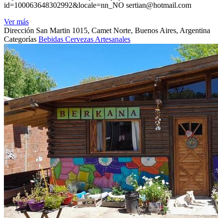
id=100063648302992&locale=nn_NO
sertian@hotmail.com
Ver más
Dirección
San Martin 1015, Camet Norte, Buenos Aires, Argentina
Categorías
Bebidas
Cervezas Artesanales