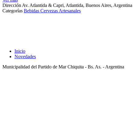
Dirección
Av. Atlantida & Capri, Atlantida, Buenos Aires, Argentina
Categorías
Bebidas
Cervezas Artesanales
N
a
v
e
g
Inicio
a
Novedades
c
Municipalidad del Partido de Mar Chiquita - Bs. As. - Argentina
i
ó
n
d
e
l
o
s